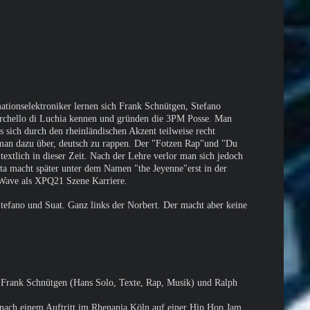
tionselektroniker lernen sich Frank Schnütgen, Stefano
rchello di Luchia kennen und gründen die 3PM Posse. Man
s sich durch den rheinländischen Akzent teilweise recht
 man dazu über, deutsch zu rappen. Der "Fotzen Rap"und "Du
textlich in dieser Zeit. Nach der Lehre verlor man sich jedoch
ta macht später unter dem Namen "the Jeyenne"erst in der
 Wave als XPQ21 Szene Karriere.
Stefano und Suat. Ganz links der Norbert. Der macht aber keine
rank Schnütgen (Hans Solo, Texte, Rap, Musik) und Ralph
 nach einem Auftritt im Rhenania Köln auf einer Hip Hop Jam.