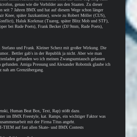
crofon, genau wie die Vorbilder aus den Staaten. Zu dieser
on seit 7 Jahren BMX und hat auf diesem Wege schon länger
r Knee, später Jazzkantine), sowie zu Robert Möller (CUS),
 Conflict), Haluk Korkmaz (Tuareg, später Blitz Mob und STF),
pper bei Rude Poets), Frank Becker (DJ 9mm, Rude Poets),
z. Stefano und Frank. Kleiner Scherz mit großer Wirkung. Die
mor.. Bettler gab's in der Republik ja nicht. Aber wie man
lattenladen gefunden wo ich meinen Zwangsumtausch gelassen
 da gefunden. Amiga Pressung und Alexander Robotnik glaube ich
nz nah am Grenzübergang.
ski, Human Beat Box, Text, Rap) stößt dazu.
ter im BMX Freestyle, kat. Ramps, ein wichtiger Faktor was
usammenarbeit mit der Firma Titus angeht.
ÄI-TIEM auf fast allen Skate- und BMX Contests