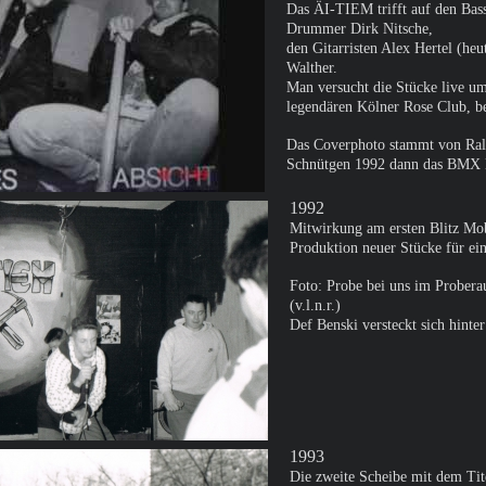
Das ÄI-TIEM trifft auf den Bas
Drummer Dirk Nitsche,
den Gitarristen Alex Hertel (h
Walther.
Man versucht die Stücke live umz
legendären Kölner Rose Club, be
Das Coverphoto stammt von Ral
Schnütgen 1992 dann das BMX B
1992
Mitwirkung am ersten Blitz Mo
Produktion neuer Stücke für ein
Foto: Probe bei uns im Prober
(v.l.n.r.)
Def Benski versteckt sich hint
1993
Die zweite Scheibe mit dem Ti