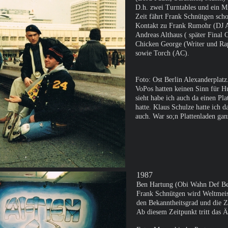
D.h. zwei Turntables und ein Mi
Zeit fährt Frank Schnütgen sch
Kontakt zu Frank Rumohr (DJ Ai
Andreas Althaus ( später Final
Chicken George (Writer und Ra
sowie Torch (AC).
Foto: Ost Berlin Alexanderplat
VoPos hatten keinen Sinn für Hu
sieht habe ich auch da einen P
hatte. Klaus Schulze hatte ich
auch. War so;n Plattenladen ga
1987
Ben Hartung (Obi Wahn Def Ben
Frank Schnütgen wird Weltmeis
den Bekanntheitsgrad und die Z
Ab diesem Zeitpunkt tritt das 