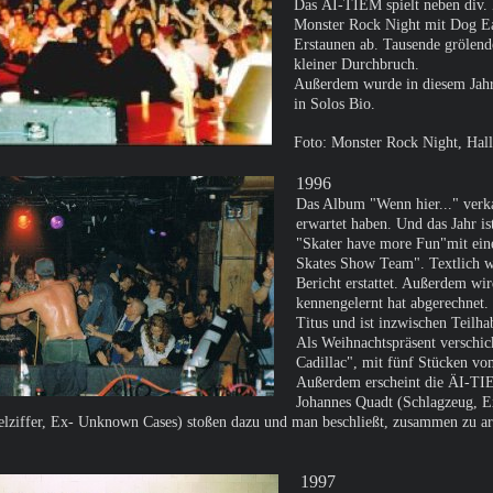
Das ÄI-TIEM spielt neben div. 
Monster Rock Night mit Dog E
Erstaunen ab. Tausende grölend
kleiner Durchbruch.
Außerdem wurde in diesem Jahr
in Solos Bio.
Foto: Monster Rock Night, Hal
1996
Das Album "Wenn hier..." verk
erwartet haben. Und das Jahr i
"Skater have more Fun"mit ein
Skates Show Team". Textlich w
Bericht erstattet. Außerdem wi
kennengelernt hat abgerechnet. 
Titus und ist inzwischen Teil
Als Weihnachtspräsent verschic
Cadillac", mit fünf Stücken v
Außerdem erscheint die ÄI-TIE
Johannes Quadt (Schlagzeug, E
kelziffer, Ex- Unknown Cases) stoßen dazu und man beschließt, zusammen z
1997