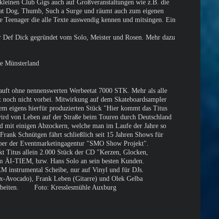
kleinen Club Gigs auch auf Großveranstaltungen wie z.B. die
at Dog, Thumb, Such a Surge und räumt auch zum eigenen
e Teenager die alle Texte auswendig kennen und mitsingen. Ein
 Def Dick gegründet vom Solo, Meister und Rosen. Mehr dazu
le Münsterland
auft ohne nennenswerten Werbeetat 7000 STK. Mehr als alle
st noch nicht vorbei. Mitwirkung auf dem Skateboardsampler
em eigens hierfür produzierten Stück "Hier kommt das Titus
ird von Leben auf der Straße beim Touren durch Deutschland
rd mit einigen Abzockern, welche man im Laufe der Jahre so
Frank Schnütgen fährt schließlich seit 15 Jahren Shows für
haber der Eventmarketingagentur "SMO Show Projekt".
kt Titus allein 2.000 Stück der CD "Kerzen, Glocken,
om ÄI-TIEM, bzw. Hans Solo an sein besten Kunden.
M instrumental Scheibe, nur auf Vinyl und für DJs.
x-Avocado), Frank Leben (Gitarre) und Olek Gelba
u arbeiten. Foto: Kresslesmühle Auxburg