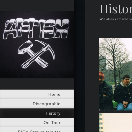
Histo
Wie alles kam und was
Home
Discographie
History
On Tour
BIOs Crewmitgleiter