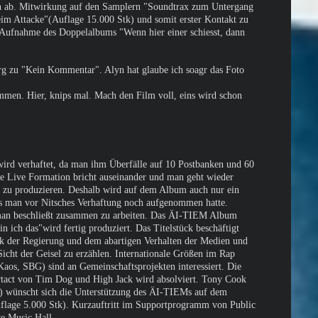
ern ab. Mitwirkung auf den Samplern "Soundtrax zum Untergang
im Attacke"(Auflage 15.000 Stk) und somit erster Kontakt zu
 Aufnahme des Doppelalbums "Wenn hier einer schiesst, dann
rg zu "Kein Kommentar". Alyn hat glaube ich soagr das Foto
men. Hier, knips mal. Mach den Film voll, eins wird schon
ird verhaftet, da man ihm Überfälle auf 10 Postbanken und 60
ie Live Formation bricht auseinander und man geht wieder
s zu produzieren. Deshalb wird auf dem Album auch nur ein
es man vor Nitsches Verhaftung noch aufgenommen hatte.
an beschließt zusammen zu arbeiten. Das ÄI-TIEM Album
in ich das"wird fertig produziert. Das Titelstück beschäftigt
tik der Regierung und dem abartigen Verhalten der Medien und
Sicht der Geisel zu erzählen. Internationale Größen im Rap
aos, SBG) sind an Gemeinschaftsprojekten interessiert. Die
ortact von Tim Dog und High Jack wird absolviert. Tony Cook
wünscht sich die Unterstützung des ÄI-TIEMs auf dem
lage 5.000 Stk). Kurzauftritt im Supportprogramm von Public
e Music Hall.