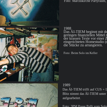
Foto: Marcuskirche Partyraum
1988
Das ÄI-TIEM beginnt mit der
geringen finanziellen Mittel
der krassen Texte vor einer
eingerichteten Homestudio (n
die Stücke zu arrangieren.
Foto: Beim Solo im Keller
1989
Das ÄI-TIEM trifft auf CUS + L
Blitz nimmt das ÄI-TIEM unter 
aufgearbeitet.
Foto: 3PM Posse Pulli vom Solo