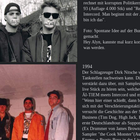
rechnet mit korrupten Politik
93 (Auflage 4.000 Stk) und "Re
Intercord. Man beginnt mit der
bin ich das".
Foto: Spontane Idee auf der Bu
gemacht.
Hey Alyn, kannste mal kurz kom
was werden.
1994
Der Schlagzeuger Dirk Nitsche w
Tankstellen nachweisen kann. D
verstärkt dazu über, mit Sample
live Stück zu hören sein, welch
ÄI-TIEM meets Intercord und m
"Wenn hier einer schießt, dann b
sich mit der Verschleierungstak
versucht die Geschichte aus der 
Business (Tim Dog, High Jack, K
erste Deutschlandtour als Supp
(Ex Drummer von James Brown) 
Sampler "the Cook Monster"(Auf
Enemy + Beasty Boys in der Liv