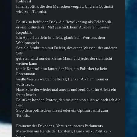
Kohle ist
Finanzpolitik die den Menschen vergißt. Und ein Optimist
wird zum Terrorist.
Politik so heißt der Trick, die Bevölkerung als Geldfabrik
erwischt durch ein Mißgeschick beim Ausbeuten unserer
Republik
Ein Appell an dein Intellekt, glaub kein Wort aus dem
Wahlprospekt
Soziale Strukturen mit Defekt, des einen Wasser - des anderen
Sekt
getreten wird nur der kleine Mann und jeder der sich nicht
wehren kann
totale Kontrolle so lautet der Plan, ein Politiker ist kein
Ehrenmann
weiße Westen werden befleckt, Henker Äi-Tiem wenn er
vollstreckt
Hans Solo der wieder mal aneckt und zerdrückt im Affekt ein
fettes Insekt
Politiker, hör den Protest, den meisten von euch wünsch ich die
Pest
Stop dem politischen Inzest oder ein Optimist wird zum
Terrorist
Eminenz der Dekadenz, Vorsitzer unseres Parlaments
Menschen am Rande der Existenz, Hure - Volk, Politiker -
Stenz