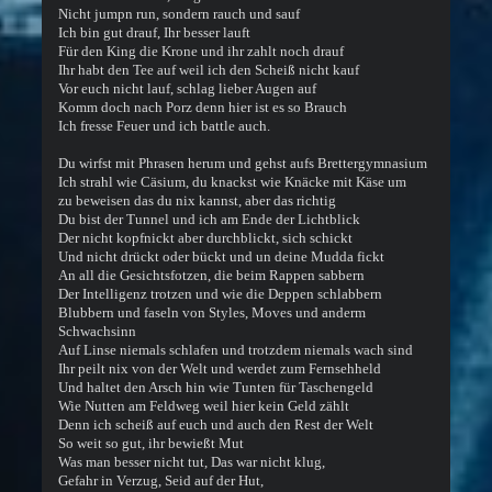
Nicht jumpn run, sondern rauch und sauf
Ich bin gut drauf, Ihr besser lauft
Für den King die Krone und ihr zahlt noch drauf
Ihr habt den Tee auf weil ich den Scheiß nicht kauf
Vor euch nicht lauf, schlag lieber Augen auf
Komm doch nach Porz denn hier ist es so Brauch
Ich fresse Feuer und ich battle auch.
Du wirfst mit Phrasen herum und gehst aufs Brettergymnasium
Ich strahl wie Cäsium, du knackst wie Knäcke mit Käse um
zu beweisen das du nix kannst, aber das richtig
Du bist der Tunnel und ich am Ende der Lichtblick
Der nicht kopfnickt aber durchblickt, sich schickt
Und nicht drückt oder bückt und un deine Mudda fickt
An all die Gesichtsfotzen, die beim Rappen sabbern
Der Intelligenz trotzen und wie die Deppen schlabbern
Blubbern und faseln von Styles, Moves und anderm
Schwachsinn
Auf Linse niemals schlafen und trotzdem niemals wach sind
Ihr peilt nix von der Welt und werdet zum Fernsehheld
Und haltet den Arsch hin wie Tunten für Taschengeld
Wie Nutten am Feldweg weil hier kein Geld zählt
Denn ich scheiß auf euch und auch den Rest der Welt
So weit so gut, ihr bewießt Mut
Was man besser nicht tut, Das war nicht klug,
Gefahr in Verzug, Seid auf der Hut,