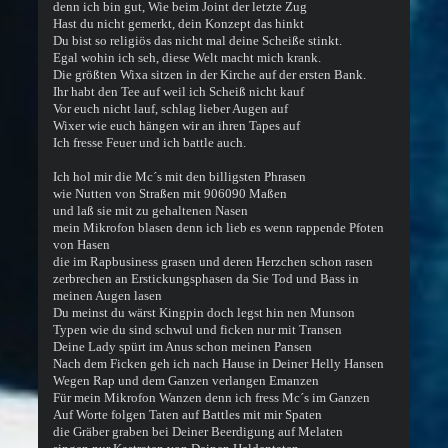
denn ich bin gut, Wie beim Joint der letzte Zug
Hast du nicht gemerkt, dein Konzept das hinkt
Du bist so religiös das nicht mal deine Scheiße stinkt.
Egal wohin ich seh, diese Welt macht mich krank.
Die größten Wixa sitzen in der Kirche auf der ersten Bank.
Ihr habt den Tee auf weil ich Scheiß nicht kauf
Vor euch nicht lauf, schlag lieber Augen auf
Wixer wie euch hängen wir an ihren Tapes auf
Ich fresse Feuer und ich battle auch.
Ich hol mir die Mc´s mit den billigsten Phrasen
wie Nutten von Straßen mit 906090 Maßen
und laß sie mit zu gehaltenen Nasen
mein Mikrofon blasen denn ich lieb es wenn rappende Pfoten
von Hasen
die im Rapbusiness grasen und deren Herzchen schon rasen
zerbrechen an Erstickungsphasen da Sie Tod und Bass in
meinen Augen lasen
Du meinst du wärst Kingpin doch legst hin nen Munson
Typen wie du sind schwul und ficken nur mit Transen
Deine Lady spürt im Anus schon meinen Pansen
Nach dem Ficken geh ich nach Hause in Deiner Helly Hansen
Wegen Rap und dem Ganzen verlangen Emanzen
Für mein Mikrofon Wanzen denn ich fress Mc´s im Ganzen
Auf Worte folgen Taten auf Battles mit mir Spaten
die Gräber graben bei Deiner Beerdigung auf Melaten