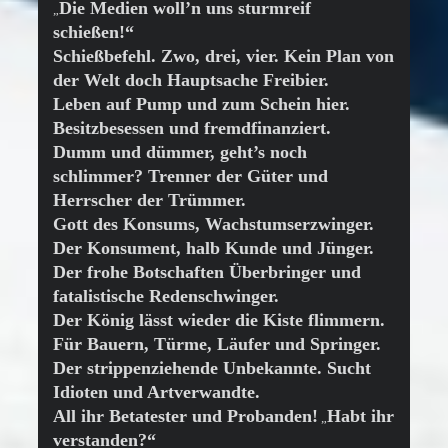
Die Medien woll’n uns sturmreif
„
schießen!“
Schießbefehl. Zwo, drei, vier. Kein Plan von
der Welt doch Hauptsache Freibier.
Leben auf Pump und zum Schein hier.
Besitzbesessen und fremdfinanziert.
Dumm und dümmer, geht’s noch
schlimmer? Trenner der Güter und
Herrscher der Trümmer.
Gott des Konsums, Wachstumserzwinger.
Der Konsument, halb Kunde und Jünger.
Der frohe Botschaften Überbringer und
fatalistische Redenschwinger.
Der König lässt wieder die Kiste flimmern.
Für Bauern, Türme, Läufer und Springer.
Der strippenziehende Unbekannte. Sucht
Idioten und Artverwandte.
All ihr Betatester und Probanden!
Habt ihr
„
verstanden?“