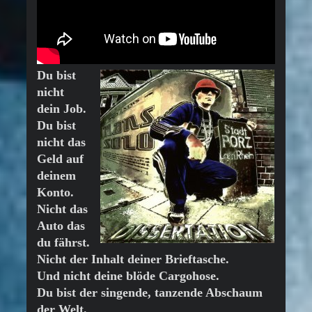
Du bist
nicht
dein Job.
Du bist
nicht das
Geld auf
deinem
Konto.
Nicht das
Auto das
du fährst.
Nicht der Inhalt deiner Brieftasche.
Und nicht deine blöde Cargohose.
Du bist der singende, tanzende Abschaum
der Welt.