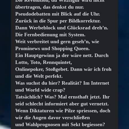
übertragen, das denkst du nur.
Pseudodebatten mit Blick auf die Uhr.
Zurück in die Spur per Bildkorrektur.
Dann Werbeblock und Glücksrad dreh’n.
Die Fernbedienung mit System.
Weit verbreitet und gern geseh’n, wie
Prominews und Shopping Queen.
Ein Hauptgewinn ja der wäre nett. Durch
Lotto, Toto, Rennquintet,
Onlinepoker, Stoßgebet. Dann wär ich froh
und die Welt perfekt.
Was suchst du hier? Realität? Im Internet
und World wide crap?
Tatsächlich? Was? Mal ernsthaft jetzt. Ihr
seid schlecht informiert aber gut vernetzt.
Wenn Diktaturen wie Pilze spriessen, doch
wir die Augen davor verschließen
und Wahlprognosen mit Sekt begiessen?