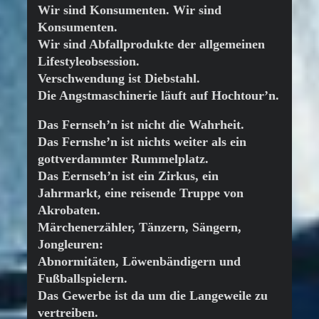
Wir sind Konsumenten. Wir sind
Konsumenten.
Wir sind Abfallprodukte der allgemeinen
Lifestyleobsession.
Verschwendung ist Diebstahl.
Die Angstmaschinerie läuft auf Hochtour’n.
Das Fernseh’n ist nicht die Wahrheit.
Das Fernshe’n ist nichts weiter als ein
gottverdammter Rummelplatz.
Das Eernseh’n ist ein Zirkus, ein
Jahrmarkt, eine reisende Truppe von
Akrobaten.
Märchenerzähler, Tänzern, Sängern,
Jongleuren:
Abnormitäten, Löwenbändigern und
Fußballspielern.
Das Gewerbe ist da um die Langeweile zu
vertreiben.