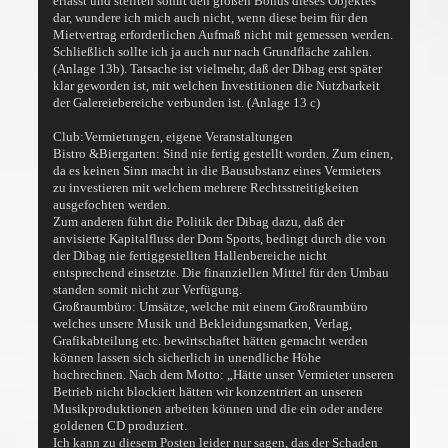
erfasst und stellten somit den großen Bonus dieses Objektes
dar, wundere ich mich auch nicht, wenn diese beim für den
Mietvertrag erforderlichen Aufmaß nicht mit gemessen werden.
Schließlich sollte ich ja auch nur nach Grundfläche zahlen.
(Anlage 13b). Tatsache ist vielmehr, daß der Dibag erst später
klar geworden ist, mit welchen Investitionen die Nutzbarkeit
der Galereiebereiche verbunden ist. (Anlage 13 c)
Club:Vermietungen, eigene Veranstaltungen
Bistro &Biergarten: Sind nie fertig gestellt worden. Zum einen,
da es keinen Sinn macht in die Bausubstanz eines Vermieters
zu investieren mit welchem mehrere Rechtsstreitigkeiten
ausgefochten werden.
Zum anderen führt die Politik der Dibag dazu, daß der
anvisierte Kapitalfluss der Dom Sports, bedingt durch die von
der Dibag nie fertiggestellten Hallenbereiche nicht
entsprechend einsetzte. Die finanziellen Mittel für den Umbau
standen somit nicht zur Verfügung.
Großraumbüro: Umsätze, welche mit einem Großraumbüro
welches unsere Musik und Bekleidungsmarken, Verlag,
Grafikabteilung etc. bewirtschaftet hätten gemacht werden
können lassen sich sicherlich in unendliche Höhe
hochrechnen. Nach dem Motto: „Hätte unser Vermieter unseren
Betrieb nicht blockiert hätten wir konzentriert an unseren
Musikproduktionen arbeiten können und die ein oder andere
goldenen CD produziert.
Ich kann zu diesem Posten leider nur sagen, das der Schaden