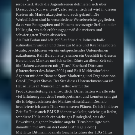
respektiert. Auch die Jugendszenen definieren sich über
Dresscodes. Nur wer „real“, also authentisch ist wird in diesen
Kreisen als Marke akzeptiert und auch gekauft. Die
Werbeflächen sind in verschiedene Wertebereiche gegliedert,
da es von Fotographen und Filmern bevorzugte Stellen in der
Halle gibt, wo sich erfahrungsgemäß die meisten und
schwierigsten Tricks abspielen.
Als Ralf Bulau und ich 1995 auf die alte Industriehalle
aufmerksam wurden und diese zur Miete und Kauf angeboten
wurde, beschlossen wir ein entsprechendes Unternehmen
aufzubauen. Ralf Bulau hatte ja schon ein Geschäft in diesem
Bereich des Marktes und ich selbst führte zu dieser Zeit seit
fünf Jahren zusammen mit „Titus“ Eberhard Dittmann
(Unternehmer des Jahres 2001) und Ralf Middendorf eine
Agentur mit dem Namen: Sport Marketing und Organisations
GmbH, Projekt Shows. Der Sitz dieses Unternehmens war im
Hause Titus in Münster. Ich selbst war für die
Produktionsleitung verantwortlich. Daher hatten wir alle sehr
viel Erfahrung mit dem Trendsportmarkt und konnten sehr gut
die Erfolgsaussichten des Marktes einschätzen. Deshalb
involvierte ich auch Titus von unseren Plänen. Da ich in dieser
Zeit für Titus auch BMX Räder entwickelte, welche gut liefen,
war diese Halle auch ein wichtiges Bindeglied, was die
Bewerbung eigener Produkte angeht. Titus beteiligte sich
daraufhin mit 40% an der GmbH. (Anlage 2 &6b)
Mit Titus Dittmann, damals Geschäftsführer der TDG (Titus