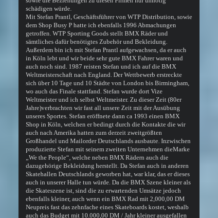
sowie die Beziehungen zu diesen Firmen nur unnötig
schädigen würde.
Mit Stefan Prantl, Geschäftsführer von WTP Distribution, sowie
dem Shop Busy P hatte ich ebenfalls 1996 Abmachungen
getroffen. WTP Sporting Goods stellt BMX Räder und
sämtliches dafür benötigtes Zubehör und Bekleidung.
Außerdem bin ich mit Stefan Prantl aufgewachsen, da er auch
in Köln lebt und wir beide sehr gute BMX Fahrer waren und
auch noch sind. 1987 reisten Stefan und ich auf die BMX
Weltmeisterschaft nach England. Der Wettbewerb erstreckte
sich über 10 Tage und 10 Städte von London bis Birmingham,
wo auch das Finale stattfand. Stefan wurde dort Vize
Weltmeister und ich selbst Weltmeister. Zu dieser Zeit (80er
Jahre)verbrachten wir fast all unsere Zeit mit der Ausübung
unseres Sportes. Stefan eröffnete dann ca 1993 einen BMX
Shop in Köln, welchen er bedingt durch die Kontakte die wir
auch nach Amerika hatten zum derzeit zweitgrößten
Großhandel und Mailorder Deutschlands ausbaute. Inzwischen
produzierte Stefan mit seinem zweiten Unternehmen dieMarke
„We the People“, welche neben BMX Rädern auch die
dazugehörige Bekleidung herstellt. Da Stefan auch in anderen
Skatehallen Deutschlands geworben hat, war klar, das er dieses
auch in unserer Halle tun würde. Da die BMX Szene kleiner als
die Skateszene ist, sind die zu erwartenden Umsätze jedoch
ebenfalls kleiner, auch wenn ein BMX Rad mit 2,000,00 DM
Neupreis fast das zehnfache eines Skateboards kostet, weshalb
auch das Budget mit 10.000,00 DM / Jahr kleiner ausgefallen