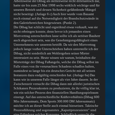
Arbeitsweise der Dibag als stellenweise recht dilletantisch dar,
hatte sie bis zum 25.Mai 1998 sechs wirklich wichtige und für
unseren Betrieb und dessen Sicherheit gefährdende Mängel
nicht beseitigt. (Anlage 6 c) Auch hier wurde vom Bauamt
noch einmal auf die Notwendigkeit der Brandschutzwände in
den Galeriebereichen hingewiesen. (Punkt 2).
Die Dibag hat schlicht und ergreifend etwas verkauft, was sie
nicht erbringen konnte, denn bevor ich jemanden einen
Mietvertrag unterschreiben lasse sollte ich als seriöser Bauherr
auch abgesichert sein, was die Genehmigungsfähigkeit eines
Unternehmens wie unserem betrifft. Da wir den Mietvertrag
jedoch lange vorher Unterschrieben haben unterstelle ich der
Dibag, nicht sonderlich am Wohlergehen seiner Mieter
interessiert zu sein. Heute wissen wir warum, beinhalten die
Mieterträge der Dibag Fußangeln, welche die Dibag selbst im
Falle eines von ihr verursachten Schadens schadlos halten,
zumindest so lange bis ein deutsches Gericht mit all seinen
Instanzen dazu endgültig entschieden hat. (Anlage 6a) Das
kann wie in unserem Falle länger als vier Jahre dauern. In der
Zwischenzeit versucht die Dibag dann mit allerlei juristischen
Schikanen Prozesskosten zu produzieren, da ihr völlig klar ist,
wie ein solcher Prozess den finanziellen Handlungsspielraum
einengt. Auf das unterschiedliche Kräfteverhältnis (Dibag 600
Mio Jahresumsatz, Dom Sports 300.000 DM Jahresumsatz)
möchte ich an dieser Stelle auch einmal hinweisen. Taktische
Prozessführung und sogenanntes „Kaputtprozessieren“ sind
eine Erfindung solcher Konzerne. Schließlich versucht die