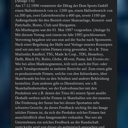
(Anlage 5 b)
Am 17.12.1996 vermietete die Dibag der Dom Sports GmbH
einen Hallenbereich von ca. 1200 qm, einen Hallenbereich von
ca.300 qm, zwei Galeriebereiche a 400 qm, sowie 1160 qm
Außengelände für den Betrieb einer Skateanlage, Konzert- und
Partyhalle, Bistro, Club und Biergarten.
Als Mietbeginn war der 01. Mai 1997 vorgesehen. (Anlage 6)
Mit diesem Vertrag und einem im Jahr 1995 geschlossenen
Vorvertrag begaben wir uns nun auf die Suche nach Sponsoren.
Nach einer Begehung der Halle und Vorlage unseres Konzeptes
sind wir uns mit vielen Firmen einig geworden. So z.B. Titus
Mailorder, Kaufhof, TSG, Made In Corp., TDG, Homeboy,
Duffs, Black Fly, Rules, Globe, 4Event, Puma, Isik Events etc.
Wie bei allen Marktsegmenten, teilt sich auch der Fun- oder
auch Trendsportmarkt in mehrere Bereiche auf. Zum einen gibt
es produzierende Firmen, welche von den Inlineskates, über
Skateboards bis hin zu den Schuhen und anderer Bekleidung
herstellen. Zum anderen gibt es Dienstleister, wie z.B.
Skatehallenbetreiber, wo der Endverbraucher mit den
Produkten wie z.B. denen der Titus AG seinen Sport ausübt.
Deshalb werben solche Firmen in Skatehallen wie der unseren.
Die Förderung der Szene hat bei diesen Sportarten sehr
schweres Gewicht, da dieses Feedback wichtig für das Image
solcher Firmen ist, da sich die Produkte solcher Firmen fast
ausschließlich über Imagetransfer verkaufen. Nur wer als
Unternehmen ein solches Feedback an die Kundschaft
zurückgibt wird von dieser als authentisch angesehen und