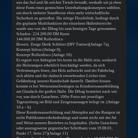
uns das Auf und Ab solcher Trends bewußt, weshalb wir ja eben
diese Form eines gemischten Unterhaltungskonzeptes wählten,
um durch mehrere Standbeine eben mehr wirtschaftliche
Sicherheit zu genießen. Die nötige Flexibilität, bedingt durch
die geplante Multifunktion der einzelnen Hallenbereiche
wurde uns von der Dibag bis zum heutigen Tage genommen.
Schaden: 224.200,00 DM Kurse
144.000,00 DM Rollerdisco
Beweis: Zeuge Derik Schlüter (DIV Trainer)(Anlage 7a),
Konzept Inlion (Anlage 9),
Konzept Rollerdisco (Anlage 10)
Es regnet von Anbeginn bis heute in die Halle rein, wodurch
die Holzrampen erheblich beschädigt werden, da sich
Verleimungen lösen, das Holz aufweicht und der Fahrbelag
sich ablöst und die dadurch entstehenden Löcher eine
Gefährdung unserer Kundschaft darstellt. Darüber hinaus
kommt es bei Wetterumschwüngen zu Kondenswasserbildung
am Glasdach der großen Halle. Die Dibag bestreitet nach wie
vor, was durch Gutachten, 100te Fotos mit jeweiliger
Tageszeitung im Bild und Zeugenaussagen belegt ist. (Anlage
10 a – k)
Diese Kondeswasserbildung und Abtropfen auf die Rampen ist
nicht Publikumsverkehrsbedingt und somit nicht mit der Art
und Weise unseres Betriebes zu begründen. (Siehe Gutachten
oder auszugsweise gegnerischer Schriftsatz vom 19.08.01,
Punkt 17, Seite 27)(Anlage 11)