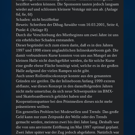
beziffert werden können. Die Sponsoren tauten jedoch langsam
wieder auf und schlossen kleinere Verträge mit uns ab. (Anlage
6d, 6e, 6f)
Schaden: nicht bezifferbar
Beweis: Schreiben der Dibag Anwälte vom 16.03.2001, Seite 4,
Punkt 4. (Anlage 8)
Durch die Verschiebung des Mietbeginns um zwei Jahre ist uns
ein erheblicher Schaden entstanden.
Dieser begründet sich zum einen darin, daß es in den Jahren
1997 und 1998 einen unglaublichen Inlineskateboom gab. Die
damit verbundenen Kurse konnten von uns aus Mangel an der
kleinen Halle nicht durchgeführt werden, da für solche Kurse
eine große ebene Fläche benötigt wird, welche es in der großen
Halle aufgrund der vielen Rampen nicht gibt.
Auch unser Rollerdiscokonzept konnte aus den genannten
Gründen nie greifen. Da der Inlineboom Anfang 1999 extrem
abflaute, war dieses Konzept in den darauffolgenden Jahren
nicht mehr umsetzbar, da sich neue Schwerpunkte im BMX-
und Skateboardbereich gebildet haben und die
Kooperationspartner bei den Printmedien dieses nicht mehr
präsentieren wollten.
Ein generelles Problem bei Modewellen und Trends: Das große
Geld kann nur zum Zeitpunkt der Welle oder des Trends
gemacht werden, meistens zwei bis drei Jahre lang. Deshalb war
die von uns anvisierte Eröffnung im Mai 1997 optimal geplant.
Zwei Jahre später war der Zug jedoch abgefahren. Natürlich war