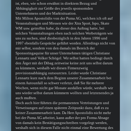
ist, eben, wie schon erwähnt in direktem Bezug und
Abhängigkeit zur Größe des jeweils sponsornden
Unternehmens und der Marktsituation.
Mit Milton Apostolidis von der Puma AG, welchen ich oft auf
Veranstaltungen und Messen wie der Xtra Sport, Ispo, Skate
WM usw. getroffen habe, da dieser den Auftrag hatte, bei
solchen Veranstaltungen eben nach solchen Werbeträgern wie
uns zu suchen, sind diesbezüglich in den Jahren 1996 und
1997 ebenfalls Gespräche geführt worden. Allerdings nicht von
mir selbst, sondern von den damals im Bereich der
Sponsoringaquise für unser Unternehmen tätigen Christiane
Lennartz und Volker Schögel. Wir selbst hatten bedingt durch
den Ärger mit der Dibag zeitweise keine zeit uns selbst darum
zu kümmern, weshalb wir diesen Firmenzweig
provisionsabhängig outsourcten. Leider wurde Christiane
Lennartz kurz nach dem Beginn unserer Zusammenarbeit bei
einem Autounfall so schwer verletzt, daß Sie für mehrere
Wochen, wenn nicht gar Monate ausfallen würde, weshalb wir
uns wieder selbst darum kümmern wollten und letztenendes ja
auch mußten.
Doch auch hier führten die permanenten Vertröstungen und
Verweisungen auf einen späteren Zeitpunkt dazu, daß es zu
keiner Zusammenarbeit kam. Da Herr Apostolidis nicht mehr
bei der Puma AG arbeitet, kann außer der pro Forma Absage
von damals kein Bestätigungsschreiben vorgelegt werden,
weshalb sich in diesem Falle nicht einmal eine Bewertung des