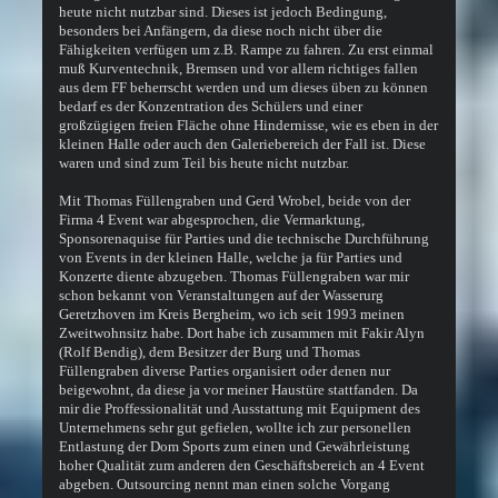
heute nicht nutzbar sind. Dieses ist jedoch Bedingung,
besonders bei Anfängern, da diese noch nicht über die
Fähigkeiten verfügen um z.B. Rampe zu fahren. Zu erst einmal
muß Kurventechnik, Bremsen und vor allem richtiges fallen
aus dem FF beherrscht werden und um dieses üben zu können
bedarf es der Konzentration des Schülers und einer
großzügigen freien Fläche ohne Hindernisse, wie es eben in der
kleinen Halle oder auch den Galeriebereich der Fall ist. Diese
waren und sind zum Teil bis heute nicht nutzbar.
Mit Thomas Füllengraben und Gerd Wrobel, beide von der
Firma 4 Event war abgesprochen, die Vermarktung,
Sponsorenaquise für Parties und die technische Durchführung
von Events in der kleinen Halle, welche ja für Parties und
Konzerte diente abzugeben. Thomas Füllengraben war mir
schon bekannt von Veranstaltungen auf der Wasserurg
Geretzhoven im Kreis Bergheim, wo ich seit 1993 meinen
Zweitwohnsitz habe. Dort habe ich zusammen mit Fakir Alyn
(Rolf Bendig), dem Besitzer der Burg und Thomas
Füllengraben diverse Parties organisiert oder denen nur
beigewohnt, da diese ja vor meiner Haustüre stattfanden. Da
mir die Proffessionalität und Ausstattung mit Equipment des
Unternehmens sehr gut gefielen, wollte ich zur personellen
Entlastung der Dom Sports zum einen und Gewährleistung
hoher Qualität zum anderen den Geschäftsbereich an 4 Event
abgeben. Outsourcing nennt man einen solche Vorgang