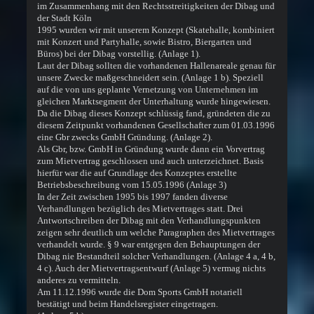
im Zusammenhang mit den Rechtsstreitigkeiten der Dibag und
der Stadt Köln
1995 wurden wir mit unserem Konzept (Skatehalle, kombiniert
mit Konzert und Partyhalle, sowie Bistro, Biergarten und
Büros) bei der Dibag vorstellig. (Anlage 1).
Laut der Dibag sollten die vorhandenen Hallenareale genau für
unsere Zwecke maßgeschneidert sein. (Anlage 1 b). Speziell
auf die von uns geplante Vernetzung von Unternehmen im
gleichen Marktsegment der Unterhaltung wurde hingewiesen.
Da die Dibag dieses Konzept schlüssig fand, gründeten die zu
diesem Zeitpunkt vorhandenen Gesellschafter zum 01.03.1996
eine Gbr zwecks GmbH Gründung. (Anlage 2).
Als Gbr, bzw. GmbH in Gründung wurde dann ein Vorvertrag
zum Mietvertrag geschlossen und auch unterzeichnet. Basis
hierfür war die auf Grundlage des Konzeptes erstellte
Betriebsbeschreibung vom 15.05.1996 (Anlage 3)
In der Zeit zwischen 1995 bis 1997 fanden diverse
Verhandlungen bezüglich des Mietvertrages statt. Drei
Antwortschreiben der Dibag mit den Verhandlungspunkten
zeigen sehr deutlich um welche Paragraphen des Mietvertrages
verhandelt wurde. § 9 war entgegen den Behauptungen der
Dibag nie Bestandteil solcher Verhandlungen. (Anlage 4 a, 4 b,
4 c). Auch der Mietvertragsentwurf (Anlage 5) vermag nichts
anderes zu vermitteln.
Am 11.12.1996 wurde die Dom Sports GmbH notariell
bestätigt und beim Handelsregister eingetragen.