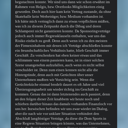
begutachten konnte. Wir sind uns dann wie schon erwähnt im
Rahmen von Holgis, bzw. Overlooks Möglichkeiten einig
geworden. Doch auch hier kam kein Vertrag zustande, da ohne
Skatehalle kein Werbeträger, bzw. Medium vorhanden ist.
Ich hätte mich vertraglich dann zu etwas verpflichten müßen,
was ich zu diesem Zeitpunkt durch die Dibag und deren
Schlamperei nicht garantieren konnte. Da Sponsoringverträge
jedoch auch immer Regressklauseln enthalten, war uns das
Risiko einfach zu groß. Denn auch wenn ich zu den meisten
der Firmeninhabern mit denen ich Verträge abschließen konnte
ein freundschaftliches Verhältnis hatte, blieb Geschäft immer
Geschäft. Zu verschenken hat eben keiner etwas und das
schlimmste was einem passieren kann, ist in einer solchen
Szene unangenehm aufzufallen, auch wenn es nicht selbst
verschuldet ist. Denn zum einen kennen nicht alle die
Hintergründe, denn auch mit Gerüchten über unser
Unternehmen mußten wir Vorsichtig sein. Wenn die
Gerüchteküche einmal brodelt dauert es oft Jahre und viel
Überzeugungsarbeit um wieder richtig ins Geschäft zu
kommen. Genau das ist dann letztenendes auch passiert, denn
an den folgen dieser Zeit knabbern wir heute noch und
schieben darüber hinaus das damals vorhanden Finanzloch vor
uns her. Inzwischen befinden wir uns zwar wieder im Dialog,
aber die nach wie vor unklare Situation verhindert den
Abschluß langfristiger Verträge, da diese die Dom Sports in
eine Regress Situation bringen könnte, was das Unternehmen,