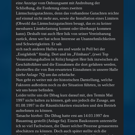
eine Anzeige vom Ordnungsamt mit Androhung der
Schließung, die Forderung eines zweiten
Lärmschutzgutachtens, denn das vorhandene Gutachten reichte
auf einmal nicht mehr aus, sowie die Installation eines Limiters
(Obwohl das Lärmschutzgutachten besagt, das es zu keiner
messbaren Lärmbelastung kommt oder überhaupt kommen
kann). Deshalb trat auch Herr Isik von seiner Vereinbarung
zurück, denn wer hat schon Interesse an Unannehmlichkeiten
und Schwierigkeiten. Er sah
sich nach anderen Hallen um und wurde in Poll bei der
„Essigfabrik“ fündig. Dort und im „Filmhaus“, (zwei Top
Veranstaltungshallen in Köln) fungiert Herr Isik inzwischen als
Geschäftsführer und die Einnahmen die dort gefahren werden,
übertreffen die von Ihm erwarteten Einnahmen in unserer Halle
(siehe Anlage 7Q) um das zehnfache.
Nun geht es weiter mit der historischen Darstellung, welche
Faktoren außerdem noch zu der Situation führten, in welcher
wir uns heute befinden.
Leider teilte uns die Dibag kurz darauf mit, den Termin Mai
1997 nicht halten zu können, gab uns jedoch die Zusage, am
01.08.1997 in die Räumlichkeiten einziehen und den Betrieb
aufnehmen zu können.
Tatsache hierbei: Die Dibag hatte erst am 14.03.1997 den
Bauantrag gestellt (Anlage 6a). Einem Baukonzern unterstelle
ich so viel Fachwissen, die Dauer solcher Prozesse genauestens
abschätzen zu können. Doch auch später stellte sich die