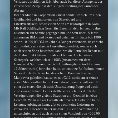
Verlustes durchführen läßt. Aber auch bei dieser Absage ist der
verstrichene Zeitpunkt der Budgetaufteilung der Grund der
Absage.
Bei der Made in Corporation GmbH handelt es sich um einen
Großhandel und Importeur von Skateboard und
Lifestyleartikeln, sowie einen Shop am Rudolfplatz in Köln.
Mit Ralf Schäfer,dem Geschäftsführer mit dem ich neun Jahre
zusammen zur Schule gegangen bin und weit über 15 Jahre
zusammen BMX und Skateboard gefahren bin hatte ich 1996
schon 10.000,00 DM im Jahr als Budget vereinbart, da er nicht
nur Produkte aus eigener Herstellung bewirbt, sonder auch
noch seinen Shop bewerben kann, wo die Leute bei Bedarf mit
der Bahn direkt hätten hinfahren können. Auch meinen
Skatepark, welchen ich seit 1983 (zusammen mit dem
Gymnasial Sportverein, wo ich Abteilungsleiter im Alter von
16 Jahren wurde) betrieben hatte, unterstütze Ralf schon immer.
Sei es durch die Tatsache, das er beim Bau durch seine
Manpower geholfen hat, sei es mit Geld, nachdem er seinen
ersten Shop eröffnet hatte. Durch diese Freundschaft war Ralf
einer der ersten die ich nach Unterstützung fragte und auch
eine Zusage bekam. Leider stellte sich auch hier durch die
Verzögerungen die gleiche Situation ein. Geschäft ist eben
Geschäft. Wenn ich als Dienstleister mangels Lokation keine
Leistung erbringen kann, gibt es auch keine Leistung zu
verkaufen. Trotzdem hat er im Jahr 1998 eine Vereinbarung
unterschrieben und auch schon einen Vorschuß von 4000,00
DM auf einen noch zu schließenden Vertrag geleistet. Der