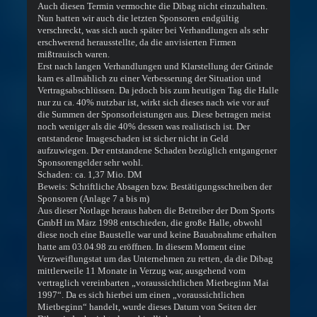
Auch diesen Termin vermochte die Dibag nicht einzuhalten.
Nun hatten wir auch die letzten Sponsoren endgültig
verschreckt, was sich auch später bei Verhandlungen als sehr
erschwerend herausstellte, da die anvisierten Firmen
mißtrauisch waren.
Erst nach langen Verhandlungen und Klarstellung der Gründe
kam es allmählich zu einer Verbesserung der Situation und
Vertragsabschlüssen. Da jedoch bis zum heutigen Tag die Halle
nur zu ca. 40% nutzbar ist, wirkt sich dieses nach wie vor auf
die Summen der Sponsorleistungen aus. Diese betragen meist
noch weniger als die 40% dessen was realistisch ist. Der
entstandene Imageschaden ist sicher nicht in Geld
aufzuwiegen. Der entstandene Schaden bezüglich entgangener
Sponsorengelder sehr wohl.
Schaden: ca. 1,37 Mio. DM
Beweis: Schriftliche Absagen bzw. Bestätigungsschreiben der
Sponsoren (Anlage 7 a bis m)
Aus dieser Notlage heraus haben die Betreiber der Dom Sports
GmbH im März 1998 entschieden, die große Halle, obwohl
diese noch eine Baustelle war und keine Bauabnahme erhalten
hatte am 03.04.98 zu eröffnen. In diesem Moment eine
Verzweiflungstat um das Unternehmen zu retten, da die Dibag
mittlerweile 11 Monate in Verzug war, ausgehend vom
vertraglich vereinbarten „voraussichtlichen Mietbeginn Mai
1997“. Da es sich hierbei um einen „voraussichtlichen
Mietbeginn“ handelt, wurde dieses Datum von Seiten der