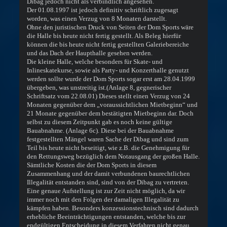
Dibag jedoch nicht als verbindlich angesehen.
Der 01.08.1997 ist jedoch definitiv schriftlich zugesagt
worden, was einen Verzug von 8 Monaten darstellt.
Ohne den juristischen Druck von Seiten der Dom Sports wäre
die Halle bis heute nicht fertig gestellt. Als Beleg hierfür
können die bis heute nicht fertig gestellten Galeriebereiche
und das Dach der Haupthalle gesehen werden.
Die kleine Halle, welche besonders für Skate- und
Inlineskatekurse, sowie als Party- und Konzerthalle genutzt
werden sollte wurde der Dom Sports sogar erst am 28.04.1999
übergeben, was unstreitig ist.(Anlage 8, gegnerischer
Schriftsatz vom 22.08.01) Dieses stellt einen Verzug von 24
Monaten gegenüber dem „voraussichtlichen Mietbeginn“ und
21 Monate gegenüber dem bestätigten Mietbeginn dar. Doch
selbst zu diesem Zeitpunkt gab es noch keine gültige
Bauabnahme. (Anlage 6c). Diese bei der Bauabnahme
festgestellten Mängel waren Sache der Dibag und sind zum
Teil bis heute nicht beseitigt, wie z.B. die Genehmigung für
den Rettungsweg bezüglich dem Notausgang der großen Halle.
Sämtliche Kosten die der Dom Sports in diesem
Zusammenhang und der damit verbundenen baurechtlichen
Illegalität entstanden sind, sind von der Dibag zu vertreten.
Eine genaue Aufstellung ist zur Zeit nicht möglich, da wir
immer noch mit den Folgen der damaligen Illegalität zu
kämpfen haben. Besonders konzessionstechnisch sind dadurch
erhebliche Beeinträchtigungen entstanden, welche bis zur
endgültigen Entscheidung in diesem Verfahren nicht genau