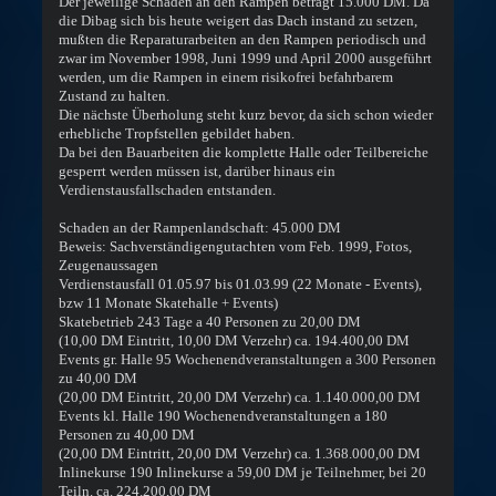
Der jeweilige Schaden an den Rampen beträgt 15.000 DM. Da
die Dibag sich bis heute weigert das Dach instand zu setzen,
mußten die Reparaturarbeiten an den Rampen periodisch und
zwar im November 1998, Juni 1999 und April 2000 ausgeführt
werden, um die Rampen in einem risikofrei befahrbarem
Zustand zu halten.
Die nächste Überholung steht kurz bevor, da sich schon wieder
erhebliche Tropfstellen gebildet haben.
Da bei den Bauarbeiten die komplette Halle oder Teilbereiche
gesperrt werden müssen ist, darüber hinaus ein
Verdienstausfallschaden entstanden.
Schaden an der Rampenlandschaft: 45.000 DM
Beweis: Sachverständigengutachten vom Feb. 1999, Fotos,
Zeugenaussagen
Verdienstausfall 01.05.97 bis 01.03.99 (22 Monate - Events),
bzw 11 Monate Skatehalle + Events)
Skatebetrieb 243 Tage a 40 Personen zu 20,00 DM
(10,00 DM Eintritt, 10,00 DM Verzehr) ca. 194.400,00 DM
Events gr. Halle 95 Wochenendveranstaltungen a 300 Personen
zu 40,00 DM
(20,00 DM Eintritt, 20,00 DM Verzehr) ca. 1.140.000,00 DM
Events kl. Halle 190 Wochenendveranstaltungen a 180
Personen zu 40,00 DM
(20,00 DM Eintritt, 20,00 DM Verzehr) ca. 1.368.000,00 DM
Inlinekurse 190 Inlinekurse a 59,00 DM je Teilnehmer, bei 20
Teiln. ca. 224.200,00 DM