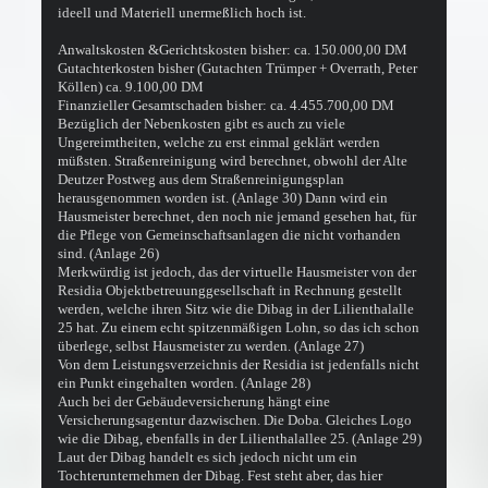
ideell und Materiell unermeßlich hoch ist.
Anwaltskosten &Gerichtskosten bisher: ca. 150.000,00 DM
Gutachterkosten bisher (Gutachten Trümper + Overrath, Peter
Köllen) ca. 9.100,00 DM
Finanzieller Gesamtschaden bisher: ca. 4.455.700,00 DM
Bezüglich der Nebenkosten gibt es auch zu viele
Ungereimtheiten, welche zu erst einmal geklärt werden
müßsten. Straßenreinigung wird berechnet, obwohl der Alte
Deutzer Postweg aus dem Straßenreinigungsplan
herausgenommen worden ist. (Anlage 30) Dann wird ein
Hausmeister berechnet, den noch nie jemand gesehen hat, für
die Pflege von Gemeinschaftsanlagen die nicht vorhanden
sind. (Anlage 26)
Merkwürdig ist jedoch, das der virtuelle Hausmeister von der
Residia Objektbetreuunggesellschaft in Rechnung gestellt
werden, welche ihren Sitz wie die Dibag in der Lilienthalalle
25 hat. Zu einem echt spitzenmäßigen Lohn, so das ich schon
überlege, selbst Hausmeister zu werden. (Anlage 27)
Von dem Leistungsverzeichnis der Residia ist jedenfalls nicht
ein Punkt eingehalten worden. (Anlage 28)
Auch bei der Gebäudeversicherung hängt eine
Versicherungsagentur dazwischen. Die Doba. Gleiches Logo
wie die Dibag, ebenfalls in der Lilienthalallee 25. (Anlage 29)
Laut der Dibag handelt es sich jedoch nicht um ein
Tochterunternehmen der Dibag. Fest steht aber, das hier