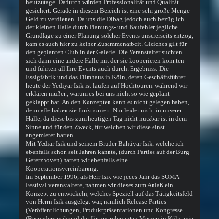
heutzutage. Dadurch würden Professionalität und Qualität
gesichert. Gerade in diesem Bereich ist eine sehr große Menge
Geld zu verdienen. Da uns die Dibag jedoch auch bezüglich
der kleinen Halle durch Planungs- und Baufehler jegliche
Grundlage zu einer Planung solcher Events unsererseits entzog,
kam es auch hier zu keiner Zusammenarbeit. Gleiches gilt für
den geplanten Club in der Galerie. Die Veranstalter suchten
sich dann eine andere Halle mit der sie kooperieren konnten
und führten all Ihre Events auch durch. Ergebniss: Die
Essigfabrik und das Filmhaus in Köln, deren Geschäftsführer
heute der Yediyar Isik ist laufen auf Hochtouren, während wir
erklären müßen, warum es bei uns nicht so wie geplant
geklappt hat. An den Konzepten kann es nicht gelegen haben,
denn alle haben sie funktioniert. Nur leider nicht in unserer
Halle, da diese bis zum heutigen Tag nicht nutzbar ist in dem
Sinne und für den Zweck, für welchen wir diese einst
angemietet hatten.
Mit Yediar Isik und seinem Bruder Bahtiyar Isik, welche ich
ebenfalls schon seit Jahren kannte, (durch Parties auf der Burg
Geretzhoven) hatten wir ebenfalls eine
Kooperationsvereinbarung.
Im September 1996, als Herr Isik wie jedes Jahr das SOMA
Festival veranstaltete, nahmen wir dieses zum Anlaß ein
Konzept zu entwickeln, welches Speziell auf das Tätigkeitsfeld
von Herrn Isik ausgelegt war, nämlich Release Parties
(Veröffentlichungen, Produktpräsentationen und Kongresse
(Besonders während der für uns relevanten Messen in Köln, wie