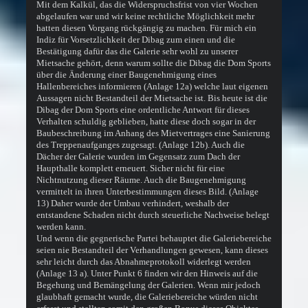
Mit dem Kalkül, das die Widerspruchsfrist von vier Wochen
abgelaufen war und wir keine rechtliche Möglichkeit mehr
hatten diesen Vorgang rückgängig zu machen. Für mich ein
Indiz für Vorsetzlichkeit der Dibag zum einen und die
Bestätigung dafür das die Galerie sehr wohl zu unserer
Mietsache gehört, denn warum sollte die Dibag die Dom Sports
über die Änderung einer Baugenehmigung eines
Hallenbereiches informieren (Anlage 12a) welche laut eigenen
Aussagen nicht Bestandteil der Mietsache ist. Bis heute ist die
Dibag der Dom Sports eine ordentliche Antwort für dieses
Verhalten schuldig geblieben, hatte diese doch sogar in der
Baubeschreibung im Anhang des Mietvertrages eine Sanierung
des Treppenaufganges zugesagt. (Anlage 12b). Auch die
Dächer der Galerie wurden im Gegensatz zum Dach der
Haupthalle komplett erneuert. Sicher nicht für eine
Nichtnutzung dieser Räume. Auch die Baugenehmigung
vermittelt in ihren Unterbestimmungen dieses Bild. (Anlage
13) Daher wurde der Umbau verhindert, weshalb der
entstandene Schaden nicht durch steuerliche Nachweise belegt
werden kann.
Und wenn die gegnerische Partei behauptet die Galeriebereiche
seien nie Bestandteil der Verhandlungen gewesen, kann dieses
sehr leicht durch das Abnahmeprotokoll widerlegt werden
(Anlage 13 a). Unter Punkt 6 finden wir den Hinweis auf die
Begehung und Bemängelung der Galerien. Wenn mir jedoch
glaubhaft gemacht wurde, die Galeriebereiche würden nicht