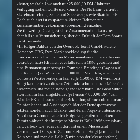
kleiner, weshalb Uwe auch nur 25.000,00 DM / Jahr zur
Verfügung stellen wollte und konnte. Die No Limit vertreibt
Skateboardschuhe, Skate und Streetwear, sowie Skateboards.
Doch auch hier ist es später im kleinen Rahmen zur
Zusammenarbeit gekommen (Sponsoring einzelner
Wettbewerbe). Die angestrebte Zusammenarbeit kam aber,
ebenfalls aus Verunsicherung über die Zukunft der Dom Sports
nicht zustande.
Mit Holger Dahlen von der Overlook Textil GmbH, welche
Homeboy, OBG, Pyro Markenbekleidung für die
Funsportsszene bis hin zum Mainstreambereich herstellen und
vertreiben hatte ich mich ebenfalls schon 1996 getroffen und
eine Permanentsponsoring in Form von Brandings (Logos auf
den Rampen) im Werte von 35.000,00 DM im Jahr, sowie drei
Contests (Wettbewerbe) im Jahr zu je 1.500,00 DM vereinbart.
Holgi kannte ich zu diesem Zeitpunkt schon ein paar Jahre, das
dieser mich und meine Band gesponsort hatte. Die Band wurde
zwei mal im Jahr eingekleidet (je Person 4.000,00 DM / Jahr
Händler EK) da besonders die Bekleidungsfirmen nicht nur auf
Opinionleader und Aushängeschilder der Trendsportsszene
setzten, sondern auch Musiker und deren Projekte unterstützen.
Aus diesem Grunde hatte ich Holger angerufen und einen
Termin während der Interjeans Messe in Köln 1996 vereinbart,
da Overlook wie jedes Jahr dort mit einem Messestand
vertreten war. Das sparte Zeit und Geld, da Holgi ja nun eh in
Köln war und man die Halle (5 min. von der Messe entfernt)