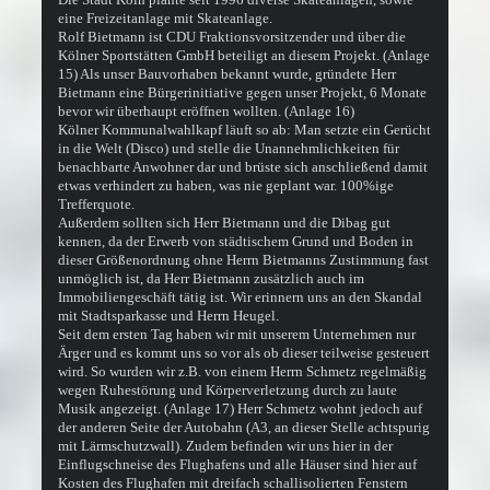
eine Freizeitanlage mit Skateanlage.
Rolf Bietmann ist CDU Fraktionsvorsitzender und über die
Kölner Sportstätten GmbH beteiligt an diesem Projekt. (Anlage
15) Als unser Bauvorhaben bekannt wurde, gründete Herr
Bietmann eine Bürgerinitiative gegen unser Projekt, 6 Monate
bevor wir überhaupt eröffnen wollten. (Anlage 16)
Kölner Kommunalwahlkapf läuft so ab: Man setzte ein Gerücht
in die Welt (Disco) und stelle die Unannehmlichkeiten für
benachbarte Anwohner dar und brüste sich anschließend damit
etwas verhindert zu haben, was nie geplant war. 100%ige
Trefferquote.
Außerdem sollten sich Herr Bietmann und die Dibag gut
kennen, da der Erwerb von städtischem Grund und Boden in
dieser Größenordnung ohne Herrn Bietmanns Zustimmung fast
unmöglich ist, da Herr Bietmann zusätzlich auch im
Immobiliengeschäft tätig ist. Wir erinnern uns an den Skandal
mit Stadtsparkasse und Herrn Heugel.
Seit dem ersten Tag haben wir mit unserem Unternehmen nur
Ärger und es kommt uns so vor als ob dieser teilweise gesteuert
wird. So wurden wir z.B. von einem Herrn Schmetz regelmäßig
wegen Ruhestörung und Körperverletzung durch zu laute
Musik angezeigt. (Anlage 17) Herr Schmetz wohnt jedoch auf
der anderen Seite der Autobahn (A3, an dieser Stelle achtspurig
mit Lärmschutzwall). Zudem befinden wir uns hier in der
Einflugschneise des Flughafens und alle Häuser sind hier auf
Kosten des Flughafen mit dreifach schallisolierten Fenstern