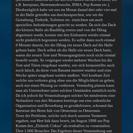
z.B. Interjeans, Herrenmodewoche, IFMA, Pop Komm etc.).
Diesbezüglich habe wir uns im Monat darauf drei oder vier mal
in der Halle getroffen um durchzusprechen, wie wir die
Gestaltung, Elektrik, Toiletten etc. einrichten um auch
speziellen Anforderungen gerecht zu werden. Da sich das Dach
der kleinen Halle als Baufällig erwies und von der Dibag
abgerissen wurde, konnte mit den Einbauten wieder einmal
nicht pünktlich begonnen werden. Es sollte dann noch einmal
6 Monate dauern, bis die Dibag ein neues Dach auf die Halle
gebaut hatte. Doch selbst als die Halle ein neues Dach hatte,
waren die neuen Tore und Notausgangtüren noch nicht einmal
bestellt worde. So vergingen wieder mehrere Wochen bis die
Tore und Türen eingebaut wurden, wie sich herausstellte auch
noch falsch, da diese vom Bauamt moniert wurden und eine
Woche später umgebaut werden mußten. Viel kostbare Zeit
welche uns verloren ging ohne uns die Möglichkeit zu geben,
auch nur einen Pfennig zu verdienen. Vernünftig planen kann
man als Unternehmer unter solchen Umständen natürlich nicht.
Da ich jedoch für Veranstaltungen solcher Art mindestens eine
Vorlaufzeit von drei Monaten benötige um eine ordentliche
Organisation und Bewerbung zu gewährleisten, schwand das
Interesse des Herrn Isik von Ortstermin zu Ortstermin.
Trotz der Probleme, welche sich durch unseren Vermieter
ergaben, war Herr Isik dazu bereit, im August 1998 zur Pop
Komm den „Elektrik Cirkus“ als testballon zu veranstalten.
Über 1.000 Besucher. Das Ergebnis dieser Veranstaltung war