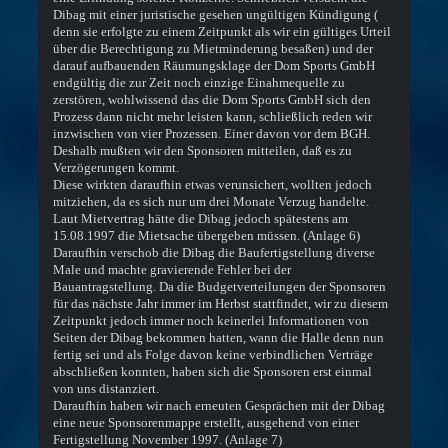
Dibag mit einer juristische gesehen ungültigen Kündigung (
denn sie erfolgte zu einem Zeitpunkt als wir ein gültiges Urteil
über die Berechtigung zu Mietminderung besaßen) und der
darauf aufbauenden Räumungsklage der Dom Sports GmbH
endgültig die zur Zeit noch einzige Einahmequelle zu
zerstören, wohlwissend das die Dom Sports GmbH sich den
Prozess dann nicht mehr leisten kann, schließlich reden wir
inzwischen von vier Prozessen. Einer davon vor dem BGH.
Deshalb mußten wir den Sponsoren mitteilen, daß es zu
Verzögerungen kommt.
Diese wirkten daraufhin etwas verunsichert, wollten jedoch
mitziehen, da es sich nur um drei Monate Verzug handelte.
Laut Mietvertrag hätte die Dibag jedoch spätestens am
15.08.1997 die Mietsache übergeben müssen. (Anlage 6)
Daraufhin verschob die Dibag die Baufertigstellung diverse
Male und machte gravierende Fehler bei der
Bauantragstellung. Da die Budgetverteilungen der Sponsoren
für das nächste Jahr immer im Herbst stattfindet, wir zu diesem
Zeitpunkt jedoch immer noch keinerlei Informationen von
Seiten der Dibag bekommen hatten, wann die Halle denn nun
fertig sei und als Folge davon keine verbindlichen Verträge
abschließen konnten, haben sich die Sponsoren erst einmal
von uns distanziert.
Daraufhin haben wir nach erneuten Gesprächen mit der Dibag
eine neue Sponsorenmappe erstellt, ausgehend von einer
Fertigstellung November 1997. (Anlage 7)