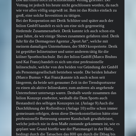
Vertrag ist jedoch bis heute nicht geschlossen worden, da nach
wie vor alles völlig ungewiß ist. Ihm ist das Risiko einfach zu
groß, eine solche Investition zu tätigen.
Bei der Kooperation mit Derik Schlüter und später auch der
Inlion GmbH handelt es sich um eine sich gegenseitig
fördernde Zusammenarbeit. Derik kannte ich auch schon ein
paar Jahre, da wir einige Shows zusammen gefahren sind. Derik
fuhr für die Dormagener Agentur „Sport Art“, welche mit
meinem damaligen Unternehmen, der SMO kooperierte. Derik
ist geprüfter Inlinetrainer und unter anderem tätig für die
kölner Sporthochschule. Bei der Inlion GmbH (Marco Bruhns
und Kai Franz) handelt es sich um eine professionelle
Inlineschule, welche von den beiden vor Gründung der GmbH
als Personengesellschaft betrieben wurde. Die beiden Inhaber
(Marco Burnus + Kai Franz)kannte ich auch schon seit
längerem, da beide seit geraumer Zeit in der Trendsportszene
zu einen als aktive Inlineskater, zum anderen als angehende
Unternehmer unterwegs waren. Deshalb wurde zusammen das
Inlion Konzept erarbeitet, weshalb die Dom Sports auch
Bestandteil des selbigen Konzeptes ist. (Anlage 9) Auch die
Durchführung der Rollerdisco (Anlage 10) sollte schon immer
gemeinsam erfolgen, denn diese Dreierkonstellation hätte eine
professionelle Betreuung unserer Kundschaft gewährleistet,
welche jedoch nie in dem Maße zustande gekommen ist, wie es
geplant war. Grund hierfür war der Platzmangel in der Halle,
bedingt durch die Tatsachen das 800 qm durch die Dibag bis