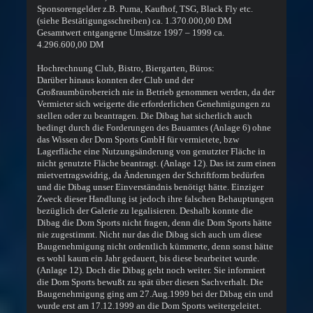
Sponsorengelder z.B. Puma, Kaufhof, TSG, Black Fly etc.
(siehe Bestätigungsschreiben) ca. 1.370.000,00 DM
Gesamtwert entgangene Umsätze 1997 – 1999 ca.
4.296.600,00 DM
Hochrechnung Club, Bistro, Biergarten, Büros:
Darüber hinaus konnten der Club und der
Großraumbürobereich nie in Betrieb genommen werden, da der
Vermieter sich weigerte die erforderlichen Genehmigungen zu
stellen oder zu beantragen. Die Dibag hat sicherlich auch
bedingt durch die Forderungen des Bauamtes (Anlage 6) ohne
das Wissen der Dom Sports GmbH für vermietete, bzw
Lagerfläche eine Nutzungsänderung von genutzter Fläche in
nicht genutzte Fläche beantragt. (Anlage 12). Das ist zum einen
mietvertragswidrig, da Änderungen der Schriftform bedürfen
und die Dibag unser Einverständnis benötigt hätte. Einziger
Zweck dieser Handlung ist jedoch ihre falschen Behauptungen
bezüglich der Galerie zu legalisieren. Deshalb konnte die
Dibag die Dom Sports nicht fragen, denn die Dom Sports hätte
nie zugestimmt. Nicht nur das die Dibag sich auch um diese
Baugenehmigung nicht ordentlich kümmerte, denn sonst hätte
es wohl kaum ein Jahr gedauert, bis diese bearbeitet wurde.
(Anlage 12). Doch die Dibag geht noch weiter. Sie informiert
die Dom Sports bewußt zu spät über diesen Sachverhalt. Die
Baugenehmigung ging am 27.Aug.1999 bei der Dibag ein und
wurde erst am 17.12.1999 an die Dom Sports weitergeleitet.