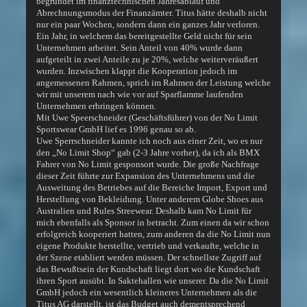
begründet im finanztechnischen Jahresablauf und
Abrechnungsmodus der Finanzämter. Titus hätte deshalb nicht
nur ein paar Wochen, sondern dann ein ganzes Jahr verloren.
Ein Jahr, in welchem das bereitgestellte Geld nicht für sein
Unternehmen arbeitet. Sein Anteil von 40% wurde dann
aufgeteilt in zwei Anteile zu je 20%, welche weiterveräußert
wurden. Inzwischen klappt die Kooperation jedoch im
angemessenen Rahmen, sprich im Rahmen der Leistung welche
wir mit unserem nach wie vor auf Sparflamme laufenden
Unternehmen erbringen können.
Mit Uwe Speerschneider (Geschäftsführer) von der No Limit
Sportswear GmbH lief es 1996 genau so ab.
Uwe Sperrschneider kannte ich noch aus einer Zeit, wo es nur
den „No Limit Shop“ gab (2-3 Jahre vorher), da ich als BMX
Fahrer von No Limit gesponsort wurde. Die große Nachfrage
dieser Zeit führte zur Expansion des Unternehmens und die
Ausweitung des Betriebes auf die Bereiche Import, Export und
Herstellung von Bekleidung. Unter anderem Globe Shoes aus
Australien und Rules Streewear. Deshalb kam No Limit für
mich ebenfalls als Sponsor in betracht. Zum einen da wir schon
erfolgreich kooperiert hatten, zum anderen da die No Limit nun
eigene Produkte herstellte, vertrieb und verkaufte, welche in
der Szene etabliert werden müssen. Der schnellste Zugriff auf
das Bewußtsein der Kundschaft liegt dort wo die Kundschaft
ihren Sport ausübt. In Saktehallen wie unserer. Da die No Limit
GmbH jedoch ein wesentlich kleineres Unternehmen als die
Titus AG darstellt, ist das Budget auch dementsprechend