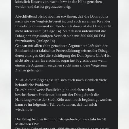
künstlich Kosten verursacht, bzw. in die Höhe getrieben
werden und das ist gegestzeswidrig.
Abschließend bleibt noch zu erwähnen, daß die Dom Sports
nach wie vor Vergleichsbereit ist und auch an einem Kauf der
Immobilie interessiert ist. Doch auch daran ist die Dibag nicht
mehr interessiert. (Anlage 14). Statt dessen unternimmt die
Dibag den fragwürdigen Versuch sich mit 500.000,00 DM
freizukaufen. (Anlage 14).
Gepaart mit allen eben genannten Argumenten läßt sich der
Eindruck einer taktischen Prozessführung seitens der Dibag,
deren einziges Ziel die Schädigung der Dom Sports GmbH ist
nicht abstreiten. Es erscheint sogar fast logisch, denn wenn
einem die Argument ausgehen sucht man andere Wege zum
Ziel zu gelangen.
Zu all diesem Ärger gesellen sich auch noch ziemlich viele
behördliche Probleme.
Da es hier teilweise Parallelen gibt und eben schon
beschriebenen Problematiken mit der Dibag durch die
Handlungsweise der Stadt Köln auch noch begünstigt wurden,
kann es im folgenden Teil vorkommen, daß ich mich
wiederhole.
Die Dibag baut in Köln Industriegebiete, dieses Jahr für 50
Millionen DM:
Die Stadt Köln plante seit 1996 diverse Skateanlagen, sowie