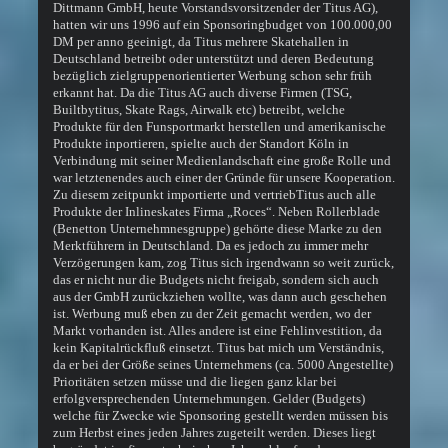
Dittmann GmbH, heute Vorstandsvorsitzender der Titus AG),
hatten wir uns 1996 auf ein Sponsoringbudget von 100.000,00
DM per anno geeinigt, da Titus mehrere Skatehallen in
Deutschland betreibt oder unterstützt und deren Bedeutung
bezüglich zielgruppenorientierter Werbung schon sehr früh
erkannt hat. Da die Titus AG auch diverse Firmen (TSG,
Builtbytitus, Skate Rags, Airwalk etc) betreibt, welche
Produkte für den Funsportmarkt herstellen und amerikanische
Produkte inportieren, spielte auch der Standort Köln in
Verbindung mit seiner Medienlandschaft eine große Rolle und
war letztenendes auch einer der Gründe für unsere Kooperation.
Zu diesem zeitpunkt importierte und vertriebTitus auch alle
Produkte der Inlineskates Firma „Roces“. Neben Rollerblade
(Benetton Unternehmnesgruppe) gehörte diese Marke zu den
Merktführern in Deutschland. Da es jedoch zu immer mehr
Verzögerungen kam, zog Titus sich irgendwann so weit zurück,
das er nicht nur die Budgets nicht freigab, sondern sich auch
aus der GmbH zurückziehen wollte, was dann auch geschehen
ist. Werbung muß eben zu der Zeit gemacht werden, wo der
Markt vorhanden ist. Alles andere ist eine Fehlinvestition, da
kein Kapitalrückfluß einsetzt. Titus bat mich um Verständnis,
da er bei der Größe seines Unternehmens (ca. 5000 Angestellte)
Prioritäten setzen müsse und die liegen ganz klar bei
erfolgversprechenden Unternehmungen. Gelder (Budgets)
welche für Zwecke wie Sponsoring gestellt werden müssen bis
zum Herbst eines jeden Jahres zugeteilt werden. Dieses liegt