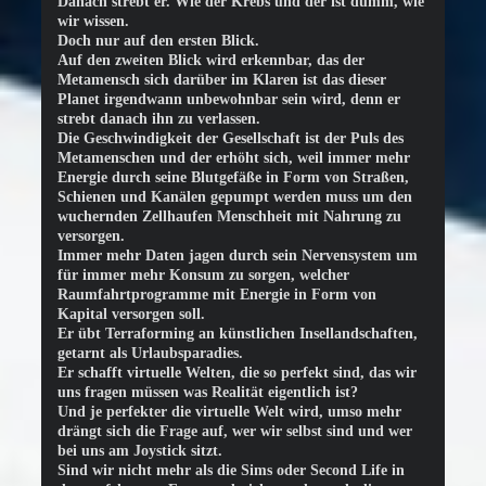
Danach strebt er. Wie der Krebs und der ist dumm, wie
wir wissen.
Doch nur auf den ersten Blick.
Auf den zweiten Blick wird erkennbar, das der
Metamensch sich darüber im Klaren ist das dieser
Planet irgendwann unbewohnbar sein wird, denn er
strebt danach ihn zu verlassen.
Die Geschwindigkeit der Gesellschaft ist der Puls des
Metamenschen und der erhöht sich, weil immer mehr
Energie durch seine Blutgefäße in Form von Straßen,
Schienen und Kanälen gepumpt werden muss um den
wuchernden Zellhaufen Menschheit mit Nahrung zu
versorgen.
Immer mehr Daten jagen durch sein Nervensystem um
für immer mehr Konsum zu sorgen, welcher
Raumfahrtprogramme mit Energie in Form von
Kapital versorgen soll.
Er übt Terraforming an künstlichen Insellandschaften,
getarnt als Urlaubsparadies.
Er schafft virtuelle Welten, die so perfekt sind, das wir
uns fragen müssen was Realität eigentlich ist?
Und je perfekter die virtuelle Welt wird, umso mehr
drängt sich die Frage auf, wer wir selbst sind und wer
bei uns am Joystick sitzt.
Sind wir nicht mehr als die Sims oder Second Life in